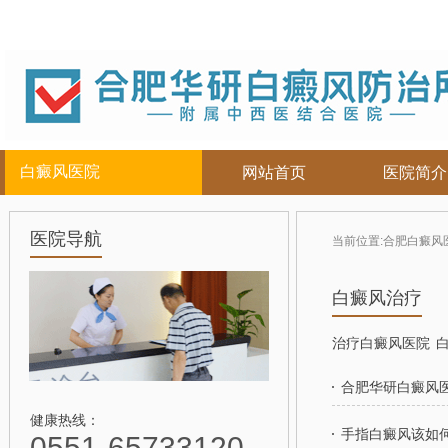
白癜风医院
网站首页
医院简介
白癜风人群
白癜风部位
合肥白癜
医院导航
当前位置:
合肥白癜风
儿童
面部
|
颈部
白癜风病因
青少年
腿部
|
白癜风症状
白癜风治疗
男性
胸背部
白癜风危害
女性
手部
白癜风治疗
治疗白癜风医院
老年
白癜风常识
白癜风饮食
合肥华研白癜风
白癜风护理
健康热线：
手指白癜风该如
0551-65733120