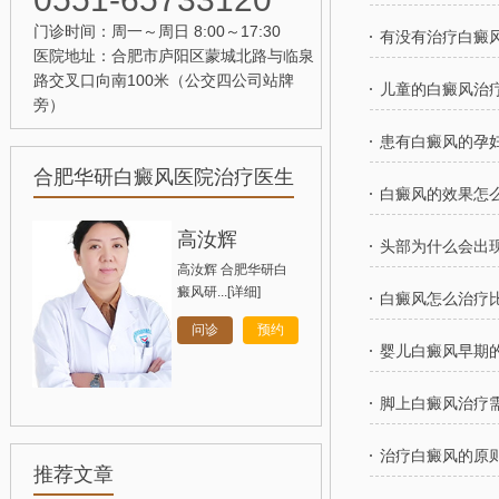
门诊时间：周一～周日 8:00～17:30
有没有治疗白癜
医院地址：合肥市庐阳区蒙城北路与临泉
路交叉口向南100米（公交四公司站牌
儿童的白癜风治
旁）
患有白癜风的孕
合肥华研白癜风医院治疗医生
白癜风的效果怎
孙定英
高汝辉
刘斌
头部为什么会出
高汝辉 合肥华研白
癜风研...
[详细]
[详细]
[详细]
白癜风怎么治疗
问诊
问诊
问诊
预约
预约
预约
婴儿白癜风早期
脚上白癜风治疗
治疗白癜风的原
推荐文章