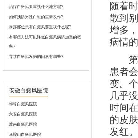
随着
问诊
预约
治疗白癜风要重视什么地方呢?
散到
如何预防男性白斑的重新发作?
暴露部位患有白癜风要重视什么呢?
增多，
刘斌
有哪些方法可以降低白癜风病情加重的概
病情
刘斌，中共党员，毕
率?
业于...
[详细]
导致白癜风发病的因素有哪些?
第二
问诊
预约
患者
变。
安徽白癜风医院
几乎
蚌埠白癜风医院
时间
六安白癜风医院
的皮
淮南白癜风医院
发红
马鞍山白癜风医院