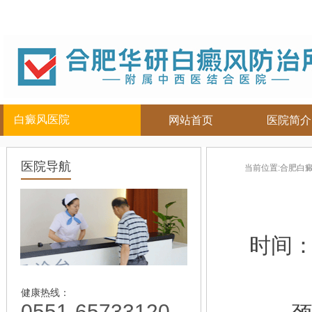
白癜风医院
网站首页
医院简介
白癜风人群
白癜风部位
合肥白癜
医院导航
当前位置:
合肥白
儿童
面部
|
颈部
白癜风病因
青少年
腿部
|
白癜风症状
男性
胸背部
白癜风危害
女性
手部
白癜风治疗
时间
老年
白癜风常识
白癜风饮食
白癜风护理
健康热线：
0551-65733120