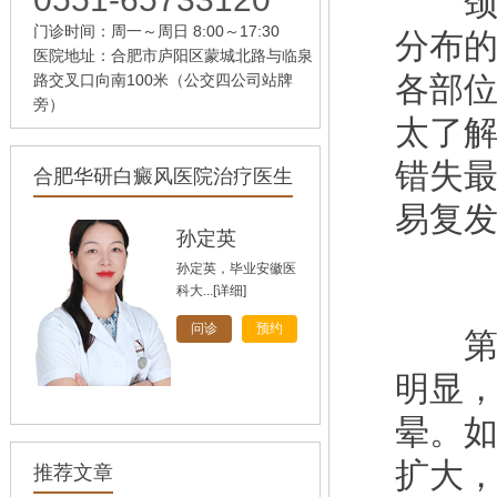
颈部
门诊时间：周一～周日 8:00～17:30
分布
医院地址：合肥市庐阳区蒙城北路与临泉
各部
路交叉口向南100米（公交四公司站牌
旁）
太了
错失
合肥华研白癜风医院治疗医生
易复发
孙定英
孙定英，毕业安徽医
科大...
[详细]
问诊
预约
第一
明显
晕。
高汝辉
高汝辉 合肥华研白
扩大
推荐文章
癜风研...
[详细]