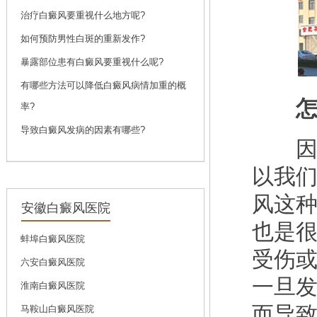
问诊
预约
治疗白癜风要重视什么地方呢?
如何预防男性白斑的重新发作?
暴露部位患有白癜风要重视什么呢?
刘斌
有哪些方法可以降低白癜风病情加重的概
刘斌，中共党员，毕
怎样
率?
业于...
[详细]
导致白癜风发病的因素有哪些?
问诊
预约
因为
以我
风这
安徽白癜风医院
也是
蚌埠白癜风医院
受伤
六安白癜风医院
一旦
淮南白癜风医院
而导
马鞍山白癜风医院