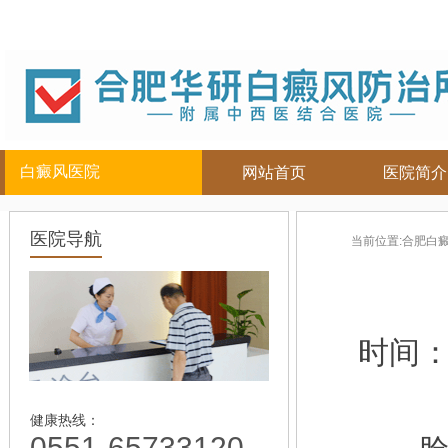
白癜风医院
网站首页
医院简介
白癜风人群
白癜风部位
合肥白癜
医院导航
当前位置:
合肥白
儿童
面部
|
颈部
白癜风病因
青少年
腿部
|
白癜风症状
男性
胸背部
白癜风危害
女性
手部
白癜风治疗
时间
老年
白癜风常识
白癜风饮食
白癜风护理
健康热线：
0551-65733120