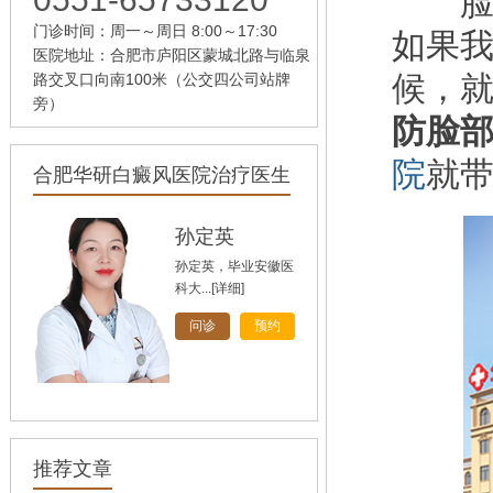
脸部
门诊时间：周一～周日 8:00～17:30
如果
医院地址：合肥市庐阳区蒙城北路与临泉
候，
路交叉口向南100米（公交四公司站牌
旁）
防脸
院
就
合肥华研白癜风医院治疗医生
孙定英
孙定英，毕业安徽医
科大...
[详细]
问诊
预约
高汝辉
高汝辉 合肥华研白
推荐文章
癜风研...
[详细]