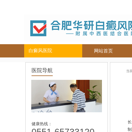
白癜风医院
网站首页
白癜风人群
白癜风部位
医院导航
当
儿童
面部
|
颈部
青少年
腿部
|
男性
胸背部
女性
手部
老年
长
健康热线：
0551-65733120
制