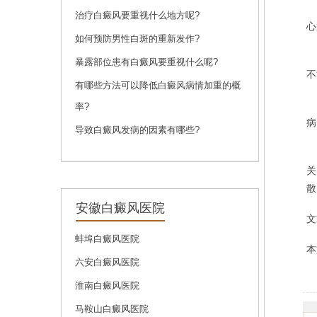
问诊
预约
治疗白癜风要重视什么地方呢?
心
如何预防男性白斑的重新发作?
暴露部位患有白癜风要重视什么呢?
刘斌
不
有哪些方法可以降低白癜风病情加重的概
刘斌，中共党员，毕
率?
业于...
[详细]
病
导致白癜风发病的因素有哪些?
问诊
预约
青
关
散
安徽白癜风医院
文
蚌埠白癜风医院
本
六安白癜风医院
淮南白癜风医院
马鞍山白癜风医院