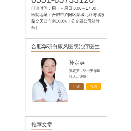
门诊时间：周一～周日 8:00～17:30
医院地址：合肥市庐阳区蒙城北路与临泉
路交叉口向南100米（公交四公司站牌
旁）
合肥华研白癜风医院治疗医生
孙定英
孙定英，毕业安徽医
科大...
[详细]
问诊
预约
高汝辉
高汝辉 合肥华研白
推荐文章
癜风研...
[详细]