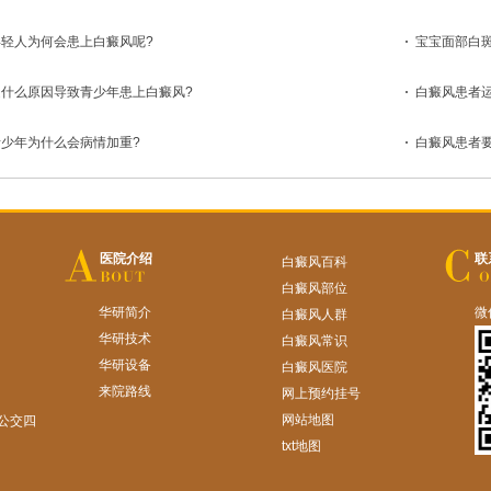
年轻人为何会患上白癜风呢?
宝宝面部白
是什么原因导致青少年患上白癜风?
白癜风患者
青少年为什么会病情加重?
白癜风患者
医院介绍
联
白癜风百科
白癜风部位
华研简介
微
白癜风人群
华研技术
白癜风常识
华研设备
白癜风医院
来院路线
网上预约挂号
网站地图
公交四
txt地图