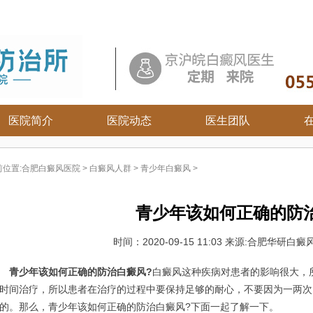
医院简介
医院动态
医生团队
合肥白癜风医院
安徽白癜风医院
六安白癜风医院
前位置:
合肥白癜风医院
>
白癜风人群
>
青少年白癜风
>
白癜风病因
合肥白癜风医院
马鞍山白癜风医院
白癜风症状
宿州白癜风医院
安庆白癜风医院
青少年该如何正确的防
白癜风危害
淮北白癜风医院
芜湖白癜风医院
白癜风治疗
亳州白癜风医院
铜陵白癜风医院
时间：
2020-09-15 11:03
来源:合肥华研白癜风
白癜风常识
阜阳白癜风医院
宣城白癜风医院
白癜风饮食
蚌埠白癜风医院
池州白癜风医院
青少年该如何正确的防治白癜风?
白癜风这种疾病对患者的影响很大，
白癜风护理
淮南白癜风医院
黄山白癜风医院
时间治疗，所以患者在治疗的过程中要保持足够的耐心，不要因为一两次
滁州白癜风医院
的。那么，青少年该如何正确的防治白癜风?下面一起了解一下。