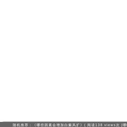
随机推荐：《哪些因素会增加白癜风扩》( 阅读138 views次 |
哪