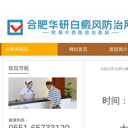
白癜风医院
网站首页
医院简介
白癜风人群
白癜风部位
合肥白癜
医院导航
当前位置:
合肥白
儿童
面部
|
颈部
白癜风病因
青少年
腿部
|
白癜风症状
男性
胸背部
白癜风危害
女性
手部
白癜风治疗
时间
老年
白癜风常识
白癜风饮食
白癜风护理
健康热线：
0551-65733120