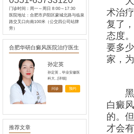
大片
门诊时间：周一～周日 8:00～17:30
术治
医院地址：合肥市庐阳区蒙城北路与临泉
复了
路交叉口向南100米（公交四公司站牌
旁）
态度
要多少
合肥华研白癜风医院治疗医生
家，
孙定英
孙定英，毕业安徽医
科大...
[详细]
问诊
预约
黑色
白癜
的。
高汝辉
高汝辉 合肥华研白
才会
推荐文章
癜风研...
[详细]