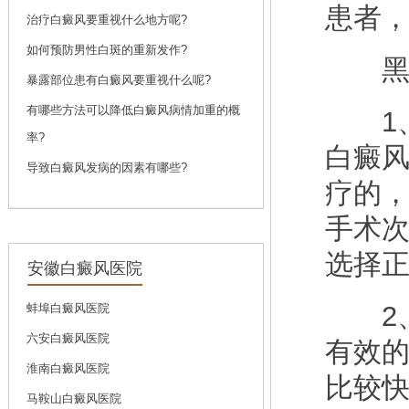
患者
问诊
预约
治疗白癜风要重视什么地方呢?
如何预防男性白斑的重新发作?
黑色
暴露部位患有白癜风要重视什么呢?
刘斌
有哪些方法可以降低白癜风病情加重的概
1、
刘斌，中共党员，毕
率?
业于...
[详细]
白癜
导致白癜风发病的因素有哪些?
问诊
预约
疗的
手术
选择
安徽白癜风医院
2、
蚌埠白癜风医院
六安白癜风医院
有效
淮南白癜风医院
比较
马鞍山白癜风医院