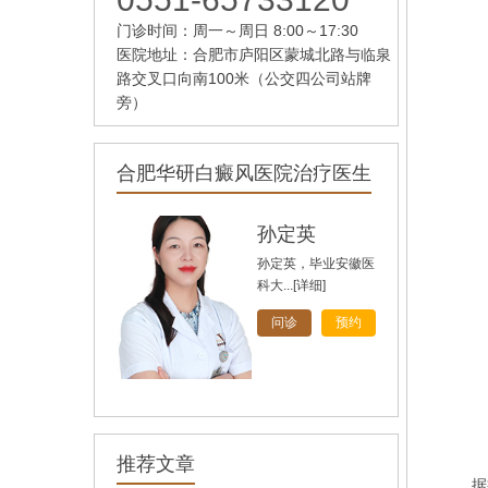
门诊时间：周一～周日 8:00～17:30
医院地址：合肥市庐阳区蒙城北路与临泉
路交叉口向南100米（公交四公司站牌
旁）
合肥华研白癜风医院治疗医生
孙定英
孙定英，毕业安徽医
科大...
[详细]
问诊
预约
高汝辉
高汝辉 合肥华研白
由
推荐文章
癜风研...
[详细]
据