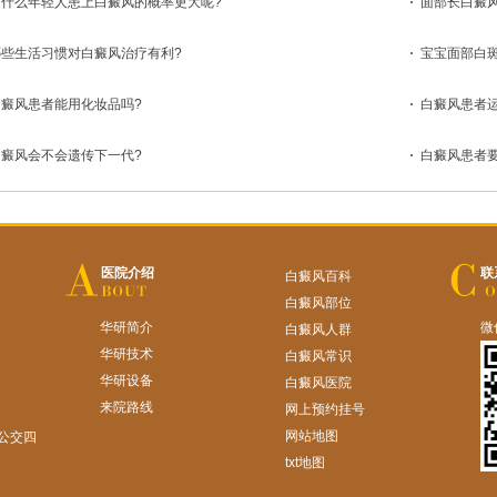
为什么年轻人患上白癜风的概率更大呢?
面部长白癜
哪些生活习惯对白癜风治疗有利?
宝宝面部白
白癜风患者能用化妆品吗?
白癜风患者
白癜风会不会遗传下一代?
白癜风患者
医院介绍
联
白癜风百科
白癜风部位
华研简介
微
白癜风人群
华研技术
白癜风常识
华研设备
白癜风医院
来院路线
网上预约挂号
网站地图
公交四
txt地图