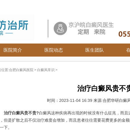
医院简介
医院动态
医生团队
合肥白癜风医院
安徽白癜风医院
六安白癜风医院
前位置:
合肥白癜风医院
>
白癜风常识
>
白癜风病因
合肥白癜风医院
马鞍山白癜风医院
白癜风症状
宿州白癜风医院
安庆白癜风医院
治疗白癜风贵不
白癜风危害
淮北白癜风医院
芜湖白癜风医院
白癜风治疗
亳州白癜风医院
铜陵白癜风医院
时间：
2023-11-04 16:39
来源:合肥华研白癜风
白癜风常识
阜阳白癜风医院
宣城白癜风医院
白癜风饮食
蚌埠白癜风医院
池州白癜风医院
治疗白癜风贵不贵?
白癜风这种疾病再出现的时候没有什么征兆，而且
白癜风护理
淮南白癜风医院
黄山白癜风医院
，但是扩散之后不仅治疗难度会增加，而且患者往往需要花费更多的金额
滁州白癜风医院
一下。