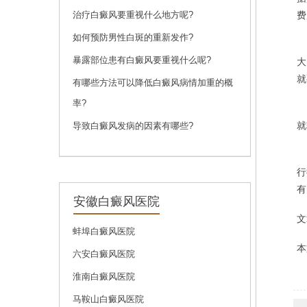
问诊
预约
治疗白癜风要重视什么地方呢?
费
如何预防男性白斑的重新发作?
此
暴露部位患有白癜风要重视什么呢?
大
刘斌
就
有哪些方法可以降低白癜风病情加重的概
刘斌，中共党员，毕
率?
业于...
[详细]
确
就
导致白癜风发病的因素有哪些?
问诊
预约
行
有
安徽白癜风医院
文
蚌埠白癜风医院
本
六安白癜风医院
淮南白癜风医院
马鞍山白癜风医院