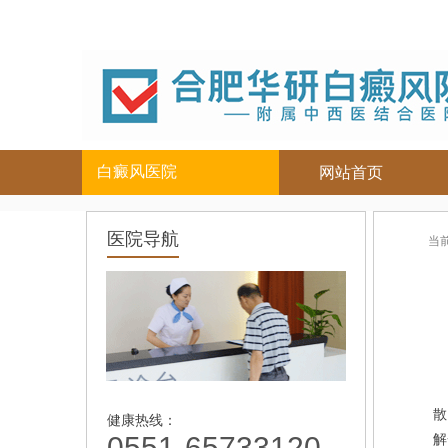
白癜风医院
网站首页
白癜风人群
白癜风部位
医院导航
当
儿童
面部
|
颈部
青少年
腿部
|
男性
胸背部
女性
手部
老年
散
健康热线：
0551-65733120
解