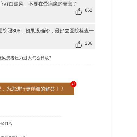
疗好白癜风，不要在受病魔的苦害了
862
院照308，如果没确诊，最好去医院检查一
236
癜风患者压力过大怎么释放?
45
，为您进行更详细的解答 》》
斑如何治