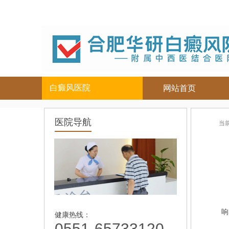
白癜风医院
网站首页
白癜风人群
白癜风部位
医院导航
当
儿童
面部
|
颈部
青少年
腿部
|
男性
胸背部
女性
手部
老年
响
健康热线：
0551-65733120