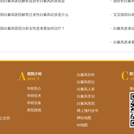
阜阳白癜风医院解析皮肤长白癜风的原因是
面部长白癜
阜阳白癜风医院解答泛发性白癜风症状是什么
宝宝面部白
阜阳白癜风医院分析女性患者要如何治疗？
白癜风患者
白癜风患者
医院介绍
联
白癜风百科
白癜风部位
华研简介
微
白癜风人群
华研技术
白癜风常识
华研设备
白癜风医院
来院路线
网上预约挂号
网站地图
公交四
txt地图