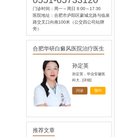
门诊时间：周一～周日 8:00～17:30
医院地址：合肥市庐阳区蒙城北路与临泉
路交叉口向南100米（公交四公司站牌
旁）
合肥华研白癜风医院治疗医生
孙定英
孙定英，毕业安徽医
科大...
[详细]
问诊
预约
高汝辉
高汝辉 合肥华研白
推荐文章
癜风研...
[详细]