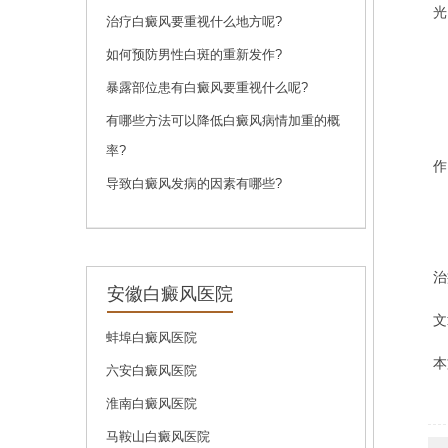
光
问诊
预约
治疗白癜风要重视什么地方呢?
如何预防男性白斑的重新发作?
暴露部位患有白癜风要重视什么呢?
刘斌
有哪些方法可以降低白癜风病情加重的概
刘斌，中共党员，毕
率?
业于...
[详细]
作
导致白癜风发病的因素有哪些?
问诊
预约
治
安徽白癜风医院
文
蚌埠白癜风医院
本
六安白癜风医院
淮南白癜风医院
马鞍山白癜风医院