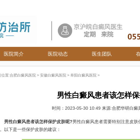
医院简介
医院动态
医生团队
合肥白癜风医院
安徽白癜风医院
六安白癜风医院
前位置:
合肥白癜风医院
>
安徽白癜风医院
>
阜阳白癜风医院
>
白癜风病因
合肥白癜风医院
马鞍山白癜风医院
白癜风症状
宿州白癜风医院
安庆白癜风医院
男性白癜风患者该怎样保
白癜风危害
淮北白癜风医院
芜湖白癜风医院
白癜风治疗
亳州白癜风医院
铜陵白癜风医院
时间：
2023-05-30 10:49
来源:合肥华研白癜
白癜风常识
阜阳白癜风医院
宣城白癜风医院
白癜风饮食
蚌埠白癜风医院
池州白癜风医院
男性白癜风患者该怎样保护皮肤呢?
男性白癜风患者需要特别注意皮肤
白癜风护理
淮南白癜风医院
黄山白癜风医院
。以下是一些保护皮肤的建议：
滁州白癜风医院