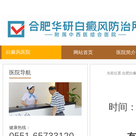
白癜风医院
网站首页
医院简介
白癜风人群
白癜风部位
合肥白癜
医院导航
当前位置:
合肥白
儿童
面部
|
颈部
白癜风病因
青少年
腿部
|
白癜风症状
男性
胸背部
白癜风危害
女性
手部
白癜风治疗
时间
老年
白癜风常识
白癜风饮食
白癜风护理
健康热线：
0551-65733120