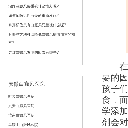
问诊
预约
治疗白癜风要重视什么地方呢?
如何预防男性白斑的重新发作?
暴露部位患有白癜风要重视什么呢?
刘斌
有哪些方法可以降低白癜风病情加重的概
刘斌，中共党员，毕
率?
业于...
[详细]
导致白癜风发病的因素有哪些?
问诊
预约
在白
要的
安徽白癜风医院
孩子
蚌埠白癜风医院
食，
六安白癜风医院
学添
淮南白癜风医院
剂会
马鞍山白癜风医院