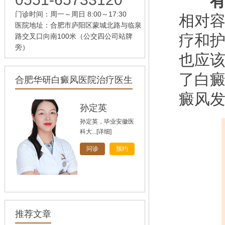
有
门诊时间：周一～周日 8:00～17:30
相对
医院地址：合肥市庐阳区蒙城北路与临泉
疗和
路交叉口向南100米（公交四公司站牌
旁）
也应
了白
合肥华研白癜风医院治疗医生
癜风发
孙定英
孙定英，毕业安徽医
科大...
[详细]
问诊
预约
高汝辉
高汝辉 合肥华研白
推荐文章
癜风研...
[详细]