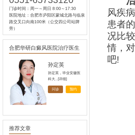
治
门诊时间：周一～周日 8:00～17:30
风疾
医院地址：合肥市庐阳区蒙城北路与临泉
患者
路交叉口向南100米（公交四公司站牌
旁）
况比
情，
合肥华研白癜风医院治疗医生
吧!
孙定英
孙定英，毕业安徽医
科大...
[详细]
问诊
预约
高汝辉
高汝辉 合肥华研白
推荐文章
癜风研...
[详细]