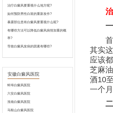
问诊
预约
治疗白癜风要重视什么地方呢?
治疗
如何预防男性白斑的重新发作?
暴露部位患有白癜风要重视什么呢?
一、
刘斌
有哪些方法可以降低白癜风病情加重的概
刘斌，中共党员，毕
首先
率?
业于...
[详细]
导致白癜风发病的因素有哪些?
问诊
预约
其实
应该
芝麻
安徽白癜风医院
酒10
蚌埠白癜风医院
一个
六安白癜风医院
二、
淮南白癜风医院
马鞍山白癜风医院