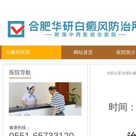
白癜风医院
网站首页
医院简介
白癜风人群
白癜风部位
合肥白癜
医院导航
当前位置:
合肥白
儿童
面部
|
颈部
白癜风病因
青少年
腿部
|
白癜风症状
男性
胸背部
白癜风危害
女性
手部
白癜风治疗
时间
老年
白癜风常识
白癜风饮食
白癜风护理
健康热线：
0551-65733120